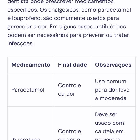
dentista pode prescrever medicamentos
específicos. Os analgésicos, como paracetamol
e ibuprofeno, são comumente usados para
gerenciar a dor. Em alguns casos, antibióticos
podem ser necessários para prevenir ou tratar
infecções.
Medicamento
Finalidade
Observações
Uso comum
Controle
Paracetamol
para dor leve
da dor
a moderada
Deve ser
usado com
Controle
cautela em
Ibuprofeno
da dor e
pacientes