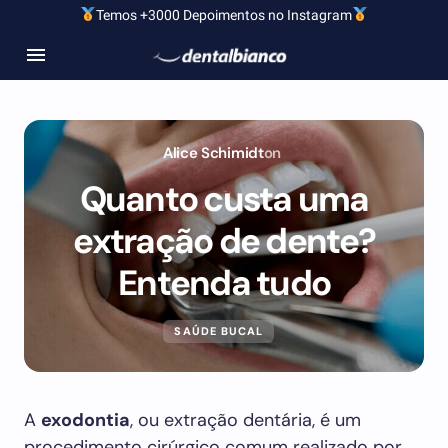
Temos +3000 Depoimentos no Instagram
Alice Schimidt
on
Quanto custa uma
extração de dente?
Entenda tudo
SAÚDE BUCAL
A
exodontia
, ou extração dentária, é um
procedimento cirúrgico comum realizado por